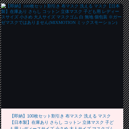
【即納】100枚セット割引き 布マスク 洗える マスク
【日本製】在庫あり さらし コットン 立体マスク 子ど
も用 レディースサイズ 小さめ 大人サイズ マスクゴム