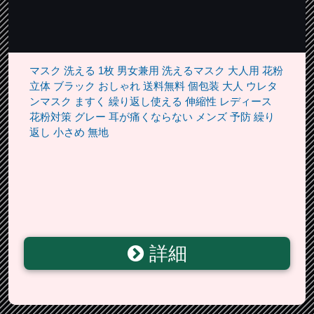
マスク 洗える 1枚 男女兼用 洗えるマスク 大人用 花粉
立体 ブラック おしゃれ 送料無料 個包装 大人 ウレタ
ンマスク ますく 繰り返し使える 伸縮性 レディース
花粉対策 グレー 耳が痛くならない メンズ 予防 繰り
返し 小さめ 無地
詳細