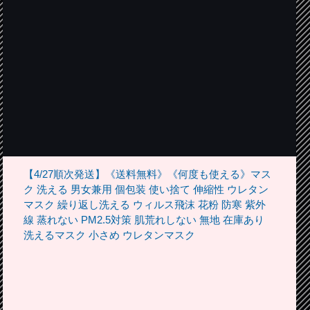
【4/27順次発送】《送料無料》《何度も使える》マス
ク 洗える 男女兼用 個包装 使い捨て 伸縮性 ウレタン
マスク 繰り返し洗える ウィルス飛沫 花粉 防寒 紫外
線 蒸れない PM2.5対策 肌荒れしない 無地 在庫あり
洗えるマスク 小さめ ウレタンマスク