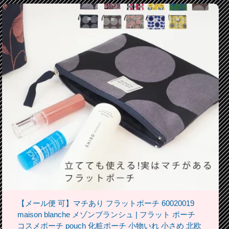
【メール便 可】マチあり フラットポーチ 60020019
maison blanche メゾンブランシュ | フラット ポーチ
コスメポーチ pouch 化粧ポーチ 小物いれ 小さめ 北欧