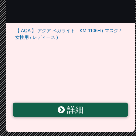
【 AQA 】 アクア ベガライト KM-1106H ( マスク /
女性用 / レディース )
詳細