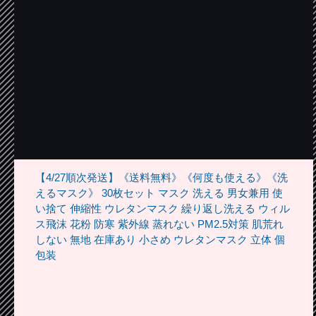
【4/27順次発送】《送料無料》《何度も使える》《洗
えるマスク》 30枚セット マスク 洗える 男女兼用 使
い捨て 伸縮性 ウレタンマスク 繰り返し洗える ウィル
ス飛沫 花粉 防寒 紫外線 蒸れない PM2.5対策 肌荒れ
しない 無地 在庫あり 小さめ ウレタンマスク 立体 個
包装